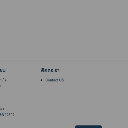
าชน
ติดต่อเรา
าสนใจ
Contact US
พ
นา
ูลข่าวสาร