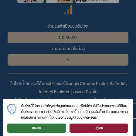
จำนวนเข้าเยี่ยมชมเว็บไซต์
1,098,027
ขณะนี้มีผู้ออนไลน์อยู่
5
เว็บไซต์นี้แสดงผลได้ดีบนเบราเซอร์
Google Chrome
Firefox
Safari
และ
Internet Explorer
เวอร์ชั่น 10 ขึ้นไป
© 2559 สงวนลิขสิทธิ์ตามพระราชบัญญัติลิขสิทธิ์โดย สำนักงานสิ่ง
เว็บไซต์นี้ให้ความสำคัญต่อข้อมูลส่วนบุคคล เพื่อให้ท่านได้รับประสบการณ์ที่ดีบน
แวดล้อมและควบคุมมลพิษที่ 10 (ขอนแก่น)
เว็บไซต์ของเรา หากท่านใช้บริการเว็บไซต์นี้ โดยไม่มีการปรับตั้งค่าใดๆแสดงว่าท่าน
283 ถนนกลางเมือง ต.ในเมือง อ.เมือง จ.ขอนแก่น 40000
ยอมรับการใช้งานคุกกี้และนโยบายข้อมูลส่วนบุคคลของเรา
โทรศัพท์ :
043246772
| โทรสาร : 043236107 | อีเมล์ :
ยอมรับ
ปฏิเสธ
epo10@pcd.go.th