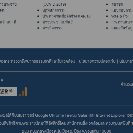
ารประจำปี
(COVID 2019)
สมาชิก
งิน
ปฏิทินกิจกรรม
แบบสอบถาม
ประกาศ/จัดซื้อจัดจ้าง สคพ.10
vote & Poll
จ้าหน้าที่
ข่าวประชาสัมพันธ์
กระดานสนท
ข่าวกิจกรรม
สมัครรับข้อม
ลของกระทรวงทรัพยากรธรรมชาติและสิ่งแวดล้อม
|
นโยบายความปลอดภัย
|
นโยบายข
น)
จำนวนเข
สดงผลได้ดีบนเบราเซอร์
Google Chrome
Firefox
Safari
และ
Internet Explorer
เวอร์
ลิขสิทธิ์ตามพระราชบัญญัติลิขสิทธิ์โดย สำนักงานสิ่งแวดล้อมและควบคุมมลพิษที่ 
283 ถนนกลางเมือง ต.ในเมือง อ.เมือง จ.ขอนแก่น 40000