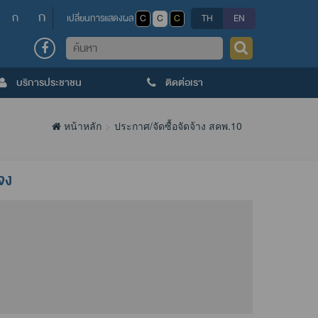
ก
ก
เปลี่ยนการแสดงผล
C
C
C
TH
EN
ค้นหา
บริการประชาชน
ติดต่อเรา
หน้าหลัก
ประกาศ/จัดซื้อจัดจ้าง สคพ.10
จง